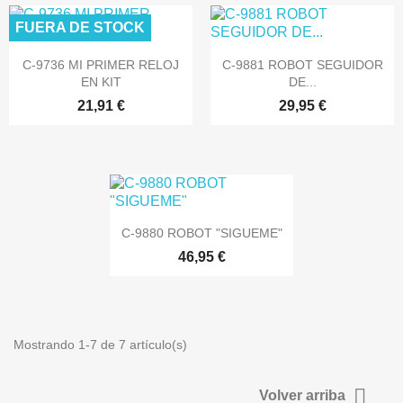
FUERA DE STOCK


Vista rápida
Vista rápida
C-9736 MI PRIMER RELOJ
C-9881 ROBOT SEGUIDOR
EN KIT
DE...
21,91 €
29,95 €

Vista rápida
C-9880 ROBOT "SIGUEME"
46,95 €
Mostrando 1-7 de 7 artículo(s)

Volver arriba