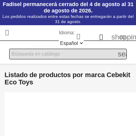
Fadisel permanecerá cerrado del 4 de agosto al 31
de agosto de 2026.
Los pedidos realizados entre estas fechas se entregarán a partir del
31 de agosto.

Idioma:

shoppin

(0)
searc
Listado de productos por marca Cebekit
Eco Toys