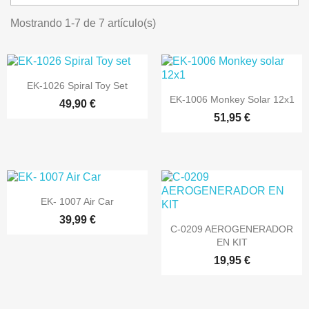
Mostrando 1-7 de 7 artículo(s)

Vista rápida
EK-1026 Spiral Toy Set

Vista rápida
EK-1006 Monkey Solar 12x1
49,90 €
51,95 €

Vista rápida
EK- 1007 Air Car
39,99 €

Vista rápida
C-0209 AEROGENERADOR
EN KIT
19,95 €