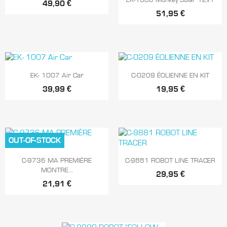
EK-1006 Monkey Solar 12x1
49,90 €
51,95 €


Aperçu rapide
Aperçu rapide
EK- 1007 Air Car
C-0209 ÉOLIENNE EN KIT
39,99 €
19,95 €
OUT-OF-STOCK


Aperçu rapide
Aperçu rapide
C-9736 MA PREMIÈRE
C-9881 ROBOT LINE TRACER
MONTRE...
29,95 €
21,91 €