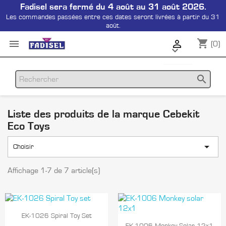
Fadisel sera fermé du 4 août au 31 août 2026.
Les commandes passées entre ces dates seront livrées à partir du 31
août.
shopping_cart


(0)

search
Liste des produits de la marque Cebekit
Eco Toys

Choisir
Affichage 1-7 de 7 article(s)

Aperçu rapide
EK-1026 Spiral Toy Set

Aperçu rapide