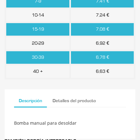
7-9
7,41 €
10-14
7,24 €
15-19
7,08 €
20-29
6,92 €
30-39
6,78 €
40 +
6,63 €
Descripción
Detalles del producto
Bomba manual para desoldar