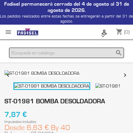
Fadisel permanecerá cerrado del 4 de agosto al 31 de
agosto de 2026.
Los pedidos realizados entre estas fechas se entregarán a partir del 31 de
agosto.
shopping_cart


(0)

search


ST-01981 BOMBA DESOLDADORA
7,87 €
Impuestos incluidos
Desde
6,63 € By 40