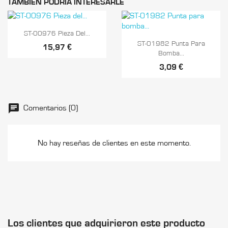
TAMBIÉN PODRÍA INTERESARLE

Vista rápida
ST-00976 Pieza Del...

Vista rápida
ST-01982 Punta Para
15,97 €
Bomba...
3,09 €
Comentarios (0)
No hay reseñas de clientes en este momento.
Los clientes que adquirieron este producto