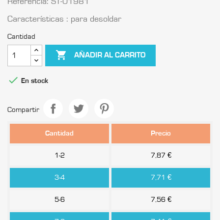
Referencia: ST-01981
Características : para desoldar
Cantidad

AÑADIR AL CARRITO

En stock
Compartir
Cantidad
Precio
1-2
7,87 €
3-4
7,71 €
5-6
7,56 €