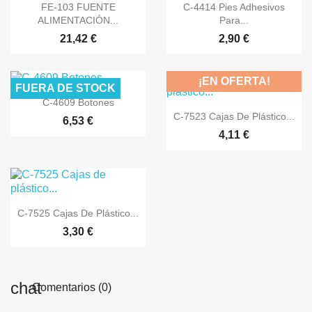


Vista rápida
Vista rápida
FE-103 FUENTE
C-4414 Pies Adhesivos
ALIMENTACIÓN...
Para...
21,42 €
2,90 €
¡EN OFERTA!
FUERA DE STOCK

Vista rápida
C-4609 Botones

Vista rápida
C-7523 Cajas De Plástico...
6,53 €
4,11 €

Vista rápida
C-7525 Cajas De Plástico...
3,30 €
Comentarios (0)