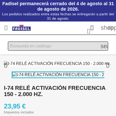
Fadisel permanecerá cerrado del 4 de agosto al 31
de agosto de 2026.
Los pedidos realizados entre estas fechas se entregarán a partir del
31 de agosto.
shopp


(0)

searc


I-74 RELÉ ACTIVACIÓN FRECUENCIA
150 - 2.000 HZ.
23,95 €
Impuestos incluidos