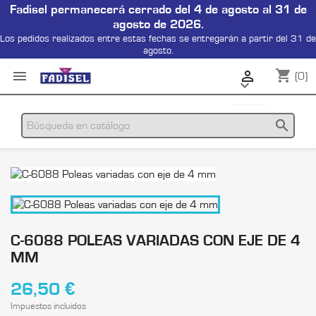
Fadisel permanecerá cerrado del 4 de agosto al 31 de
agosto de 2026.
Los pedidos realizados entre estas fechas se entregarán a partir del 31 de
agosto.
shopping_cart


(0)

search
C-6088 POLEAS VARIADAS CON EJE DE 4
MM
26,50 €
Impuestos incluidos