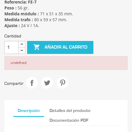
Referencia:
FE-7
Peso :
56 gr.
Medida módulo :
71 x 51 x 35 mm.
Medida trafo :
80 x 59 x 57 mm.
Ajuste :
24 V / 1A.
Cantidad

AÑADIR AL CARRITO
undefined
Compartir
Descripción
Detalles del producto
Documentación PDF