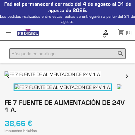
Fadisel permanecerá cerrado del 4 de agosto al 31 de
agosto de 2026.
Los pedidos realizados entre estas fechas se entregarán a partir del 31 de
agosto.
shopping_cart


(0)

search


FE-7 FUENTE DE ALIMENTACIÓN DE 24V
1 A.
38,66 €
Impuestos incluidos