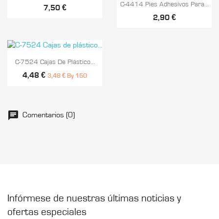

Vista rápida
C-4414 Pies Adhesivos Para...
7,50 €
2,90 €

Vista rápida
C-7524 Cajas De Plástico...
4,48 €
3,48 € By 150
Comentarios (0)
Infórmese de nuestras últimas noticias y
ofertas especiales