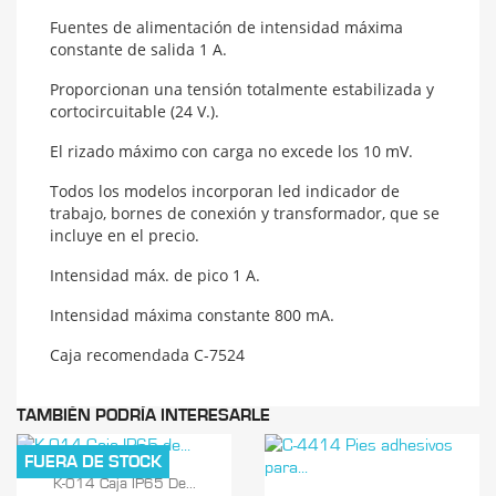
Fuentes de alimentación de intensidad máxima
constante de salida 1 A.
Proporcionan una tensión totalmente estabilizada y
cortocircuitable (24 V.).
El rizado máximo con carga no excede los 10 mV.
Todos los modelos incorporan led indicador de
trabajo, bornes de conexión y transformador, que se
incluye en el precio.
Intensidad máx. de pico 1 A.
Intensidad máxima constante 800 mA.
Caja recomendada C-7524
TAMBIÉN PODRÍA INTERESARLE
FUERA DE STOCK

Vista rápida
K-014 Caja IP65 De...