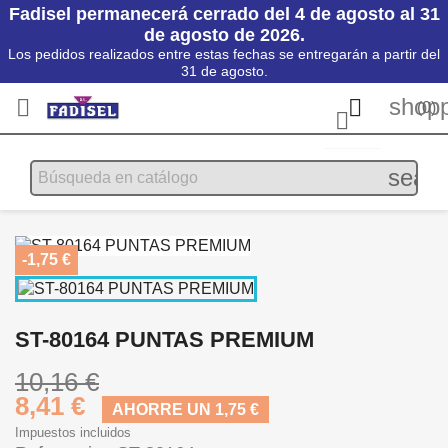
Fadisel permanecerá cerrado del 4 de agosto al 31
de agosto de 2026.
Los pedidos realizados entre estas fechas se entregarán a partir del
31 de agosto.
shopp


(0)

searc
-1,75 €
ST-80164 PUNTAS PREMIUM
10,16 €
8,41 €
AHORRE UN 1,75 €
Impuestos incluidos