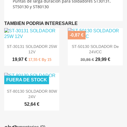
Puntas de larga duración para soldadores ST30131,
ST50130 y ST80130
TAMBIÉN PODRÍA INTERESARLE
-0,87 €


Vista rápida
Vista rápida
ST-30131 SOLDADOR 25W
ST-50130 SOLDADOR De
12V
24VCC
19,97 €
29,99 €
30,86 €
17,55 € By 15
FUERA DE STOCK

Vista rápida
ST-80130 SOLDADOR 80W
24V
52,64 €