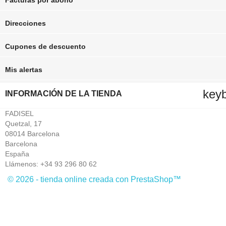
Facturas por abono
Direcciones
Cupones de descuento
Mis alertas
key
INFORMACIÓN DE LA TIENDA
FADISEL
Quetzal, 17
08014 Barcelona
Barcelona
España
Llámenos:
+34 93 296 80 62
© 2026 - tienda online creada con PrestaShop™