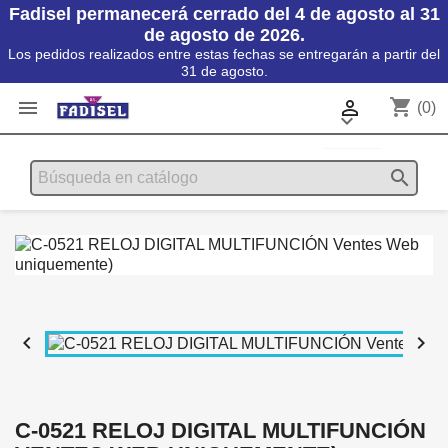
Fadisel permanecerá cerrado del 4 de agosto al 31
de agosto de 2026.
Los pedidos realizados entre estas fechas se entregarán a partir del
31 de agosto.
shopping_cart


(0)

search


C-0521 RELOJ DIGITAL MULTIFUNCIÓN