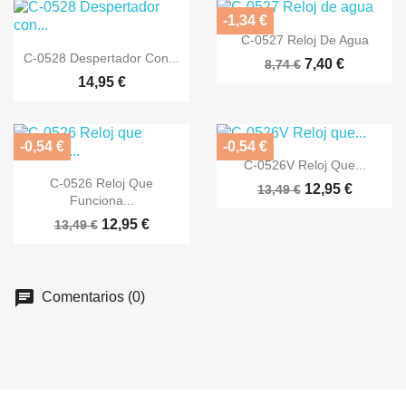
-1,34 €

Vista rápida
C-0527 Reloj De Agua

Vista rápida
C-0528 Despertador Con...
7,40 €
8,74 €
14,95 €
-0,54 €
-0,54 €

Vista rápida
C-0526V Reloj Que...

Vista rápida
C-0526 Reloj Que
12,95 €
13,49 €
Funciona...
12,95 €
13,49 €
Comentarios (0)