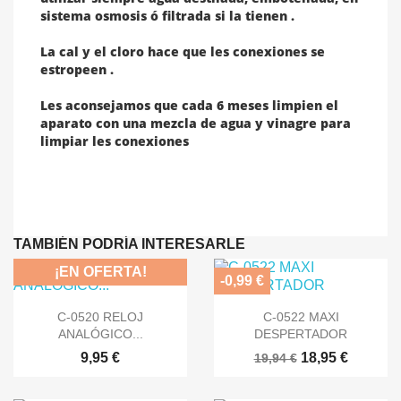
sistema osmosis ó filtrada si la tienen .
La cal y el cloro hace que les conexiones se
estropeen .
Les aconsejamos que cada 6 meses limpien el
aparato con una mezcla de agua y vinagre para
limpiar les conexiones
TAMBIÉN PODRÍA INTERESARLE
¡EN OFERTA!
-0,99 €


Vista rápida
Vista rápida
C-0520 RELOJ
C-0522 MAXI
ANALÓGICO...
DESPERTADOR
9,95 €
18,95 €
19,94 €