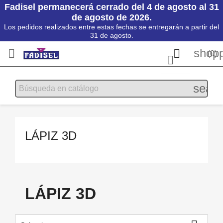
Fadisel permanecerá cerrado del 4 de agosto al 31
de agosto de 2026.
Los pedidos realizados entre estas fechas se entregarán a partir del
31 de agosto.
shopp


(0)

searc
LÁPIZ 3D
LÁPIZ 3D