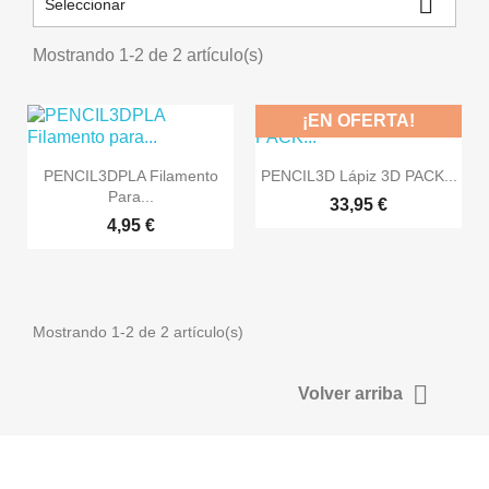

Seleccionar
Mostrando 1-2 de 2 artículo(s)
¡EN OFERTA!


Vista rápida
Vista rápida
PENCIL3DPLA Filamento
PENCIL3D Lápiz 3D PACK...
Para...
33,95 €
4,95 €
Mostrando 1-2 de 2 artículo(s)

Volver arriba