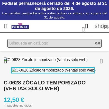
Fadisel permanecerá cerrado del 4 de agosto al 31
de agosto de 2026.
Los pedidos realizados entre estas fechas se entregarán a partir del
31 de agosto.
shopp


(0)

searc


C-0628 ZÓCALO TEMPORIZADO
(VENTAS SOLO WEB)
12,50 €
Impuestos incluidos