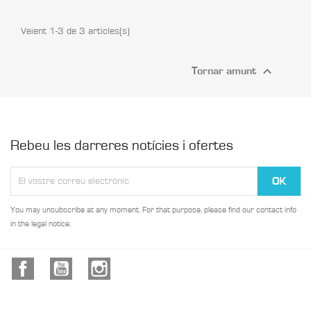
Veient 1-3 de 3 articles(s)

Tornar amunt
Rebeu les darreres notícies i ofertes
You may unsubscribe at any moment. For that purpose, please find our contact info
in the legal notice.
Facebook
YouTube
Instagram