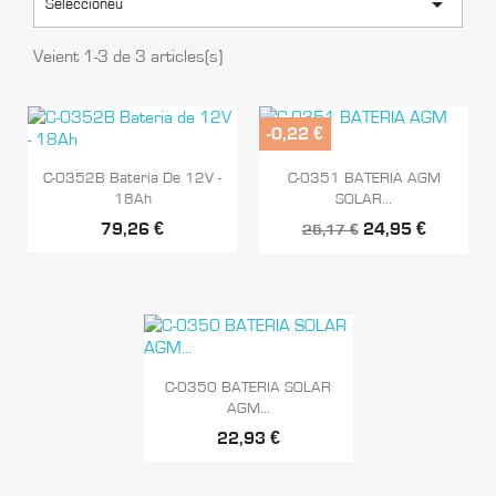

Seleccioneu
Veient 1-3 de 3 articles(s)
-0,22 €


Vista ràpida
Vista ràpida
C-0352B Bateria De 12V -
C-0351 BATERIA AGM
18Ah
SOLAR...
79,26 €
24,95 €
25,17 €

Vista ràpida
C-0350 BATERIA SOLAR
AGM...
22,93 €