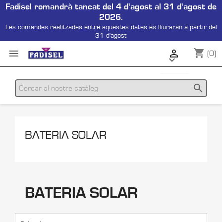
Fadisel romandrà tancat del 4 d'agost al 31 d'agost de
2026.
Les comandes realitzades entre aquestes dates es lliuraran a partir del
31 d'agost
shopping_cart


(0)

search
BATERIA SOLAR
BATERIA SOLAR