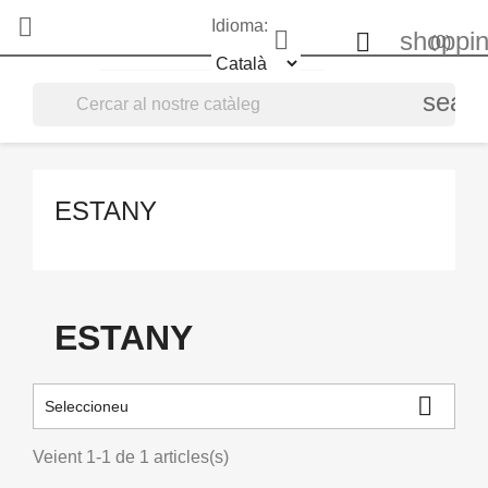

Idioma:

shoppin

(0)
searc
ESTANY
ESTANY

Seleccioneu
Veient 1-1 de 1 articles(s)