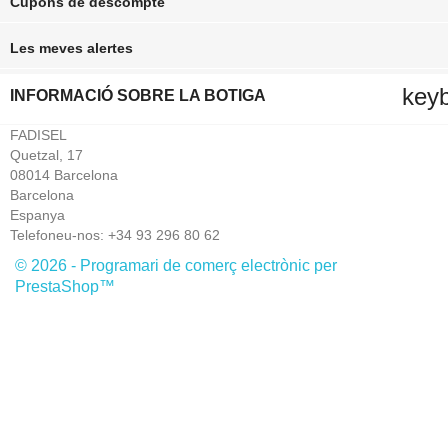
Cupons de descompte
Les meves alertes
key
INFORMACIÓ SOBRE LA BOTIGA
FADISEL
Quetzal, 17
08014 Barcelona
Barcelona
Espanya
Telefoneu-nos:
+34 93 296 80 62
© 2026 - Programari de comerç electrònic per
PrestaShop™