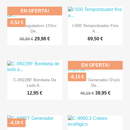
EN OFERTA!
-5,52 €


Vista ràpida
Vista ràpida
R-60 Reguladors 12Vcc
I-500 Temporitzador Fins
De...
A...
29,98 €
69,50 €
35,50 €
EN OFERTA!
-6,15 €


Vista ràpida
Vista ràpida
C-0922BF Bombeta De
C-6886T Generador D'ozó
Leds A...
De...
12,95 €
39,95 €
46,10 €
-4,19 €