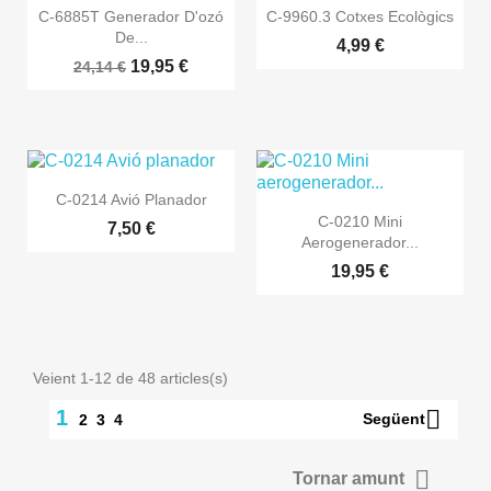


Vista ràpida
Vista ràpida
C-6885T Generador D'ozó
C-9960.3 Cotxes Ecològics
De...
4,99 €
19,95 €
24,14 €

Vista ràpida
C-0214 Avió Planador

Vista ràpida
C-0210 Mini
7,50 €
Aerogenerador...
19,95 €
Veient 1-12 de 48 articles(s)

1
Següent
2
3
4

Tornar amunt