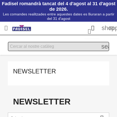
Fadisel romandrà tancat del 4 d'agost al 31 d'agost
de 2026.
Les comandes realitzades entre aquestes dates es lliuraran a partir
del 31 d'agost
shopp


(0)

searc
NEWSLETTER
NEWSLETTER