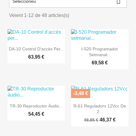

Seleccioneu
Veient 1-12 de 48 articles(s)


Vista ràpida
Vista ràpida
DA-10 Control D'accés Per...
I-520 Programador
Setmanal...
63,95 €
69,58 €
-3,48 €


Vista ràpida
Vista ràpida
TR-30 Reproductor Àudio...
R-61 Reguladors 12Vcc De
2...
54,45 €
46,37 €
49,85 €