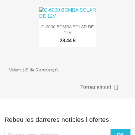

Vista ràpida
C-6000 BOMBA SOLAR DE
12V
28,44 €
Veient 1-5 de 5 articles(s)

Tornar amunt
Rebeu les darreres notícies i ofertes