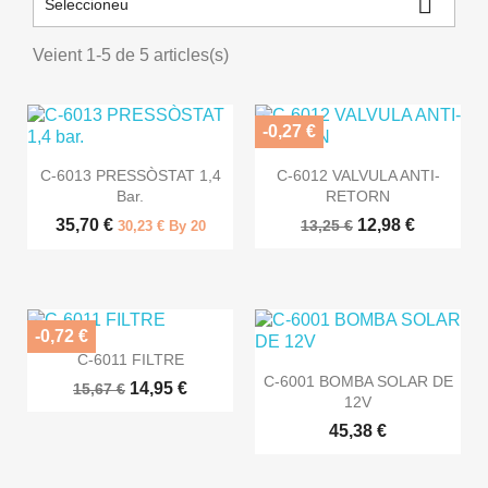

Seleccioneu
Veient 1-5 de 5 articles(s)
-0,27 €


Vista ràpida
Vista ràpida
C-6013 PRESSÒSTAT 1,4
C-6012 VALVULA ANTI-
Bar.
RETORN
35,70 €
12,98 €
13,25 €
30,23 € By 20
-0,72 €

Vista ràpida
C-6011 FILTRE

Vista ràpida
C-6001 BOMBA SOLAR DE
14,95 €
15,67 €
12V
45,38 €