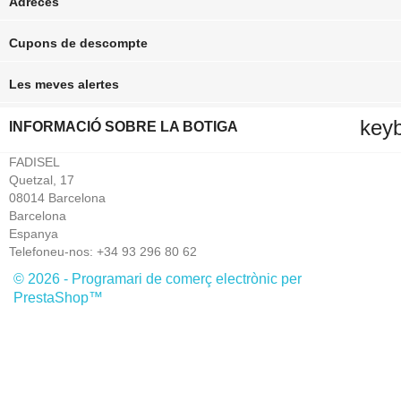
Adreces
Cupons de descompte
Les meves alertes
key
INFORMACIÓ SOBRE LA BOTIGA
FADISEL
Quetzal, 17
08014 Barcelona
Barcelona
Espanya
Telefoneu-nos:
+34 93 296 80 62
© 2026 - Programari de comerç electrònic per
PrestaShop™