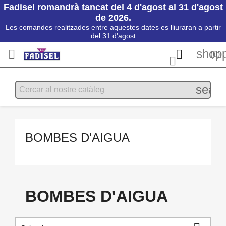
Fadisel romandrà tancat del 4 d'agost al 31 d'agost
de 2026.
Les comandes realitzades entre aquestes dates es lliuraran a partir
del 31 d'agost
shopp


(0)

searc
BOMBES D'AIGUA
BOMBES D'AIGUA