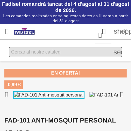
Fadisel romandrà tancat del 4 d'agost al 31 d'agost
de 2026.
Les comandes realitzades entre aquestes dates es lliuraran a partir
del 31 d'agost
shopp


(0)

searc
EN OFERTA!
-0,99 €


FAD-101 ANTI-MOSQUIT PERSONAL