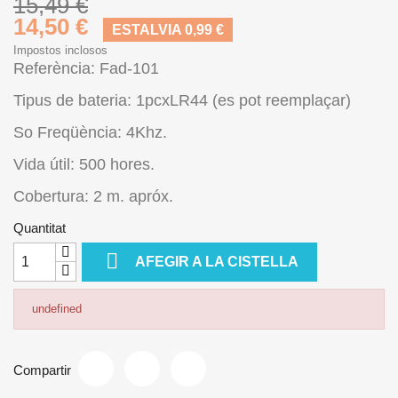
15,49 €
14,50 €
ESTALVIA 0,99 €
Impostos inclosos
Referència: Fad-101
Tipus de bateria: 1pcxLR44 (es pot reemplaçar)
So Freqüència: 4Khz.
Vida útil: 500 hores.
Cobertura: 2 m. apróx.
Quantitat

AFEGIR A LA CISTELLA
undefined
Compartir