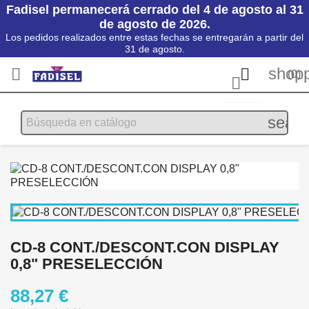
Fadisel permanecerá cerrado del 4 de agosto al 31
de agosto de 2026.
Los pedidos realizados entre estas fechas se entregarán a partir del
31 de agosto.
shopp


(0)

searc
CD-8 CONT./DESCONT.CON DISPLAY
0,8" PRESELECCIÓN
88,27 €