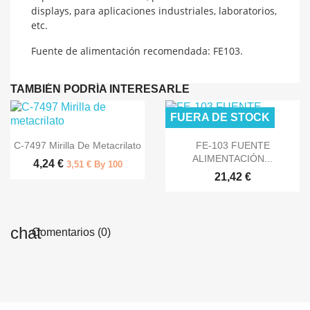
displays, para aplicaciones industriales, laboratorios,
etc.
Fuente de alimentación recomendada: FE103.
TAMBIÉN PODRÍA INTERESARLE
FUERA DE STOCK


Vista rápida
Vista rápida
C-7497 Mirilla De Metacrilato
FE-103 FUENTE
ALIMENTACIÓN...
4,24 €
3,51 € By 100
21,42 €
Comentarios (0)