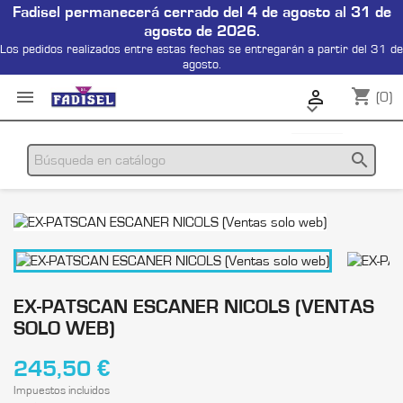
Fadisel permanecerá cerrado del 4 de agosto al 31 de
agosto de 2026.
Los pedidos realizados entre estas fechas se entregarán a partir del 31 de
agosto.
shopping_cart


(0)

search
EX-PATSCAN ESCANER NICOLS (VENTAS
SOLO WEB)
245,50 €
Impuestos incluidos