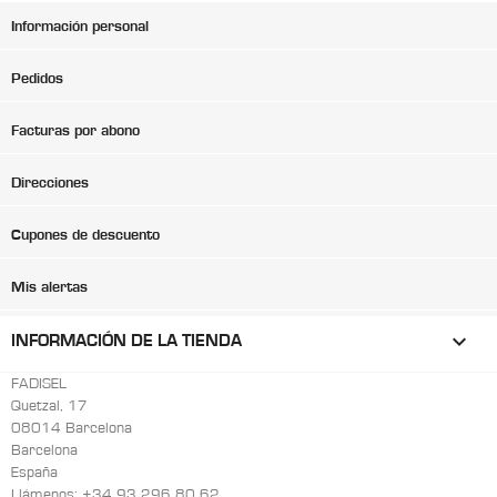
Información personal
Pedidos
Facturas por abono
Direcciones
Cupones de descuento
Mis alertas
keyboard_arrow_down
INFORMACIÓN DE LA TIENDA
FADISEL
Quetzal, 17
08014 Barcelona
Barcelona
España
Llámenos:
+34 93 296 80 62