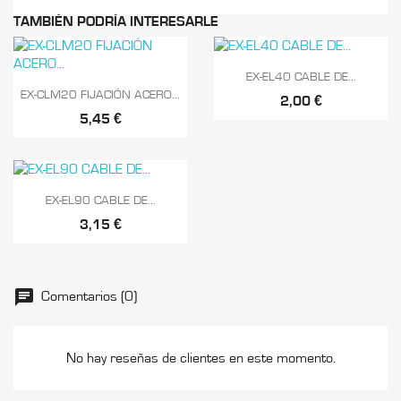
TAMBIÉN PODRÍA INTERESARLE

Vista rápida
EX-EL40 CABLE DE...

Vista rápida
EX-CLM20 FIJACIÓN ACERO...
2,00 €
5,45 €

Vista rápida
EX-EL90 CABLE DE...
3,15 €
Comentarios (0)
No hay reseñas de clientes en este momento.