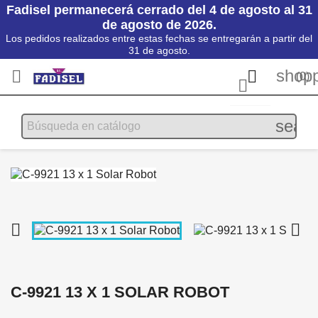
Fadisel permanecerá cerrado del 4 de agosto al 31
de agosto de 2026.
Los pedidos realizados entre estas fechas se entregarán a partir del
31 de agosto.
shopp


(0)

searc


C-9921 13 X 1 SOLAR ROBOT