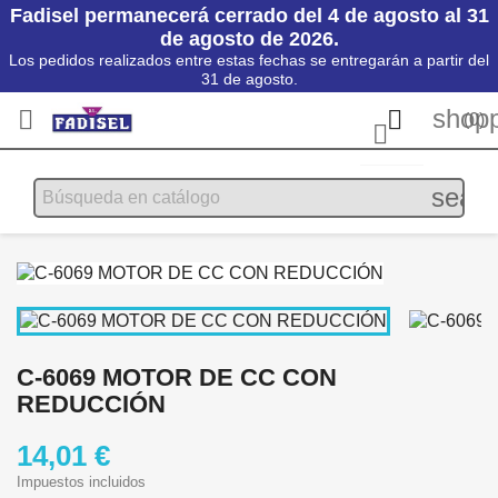
Fadisel permanecerá cerrado del 4 de agosto al 31
de agosto de 2026.
Los pedidos realizados entre estas fechas se entregarán a partir del
31 de agosto.
shopp


(0)

searc
C-6069 MOTOR DE CC CON
REDUCCIÓN
14,01 €
Impuestos incluidos