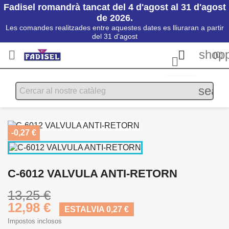
Fadisel romandrà tancat del 4 d'agost al 31 d'agost
de 2026.
Les comandes realitzades entre aquestes dates es lliuraran a partir
del 31 d'agost
shopp


(0)

searc
-0,27 €
C-6012 VALVULA ANTI-RETORN
13,25 €
12,98 €
ESTALVIA 0,27 €
Impostos inclosos