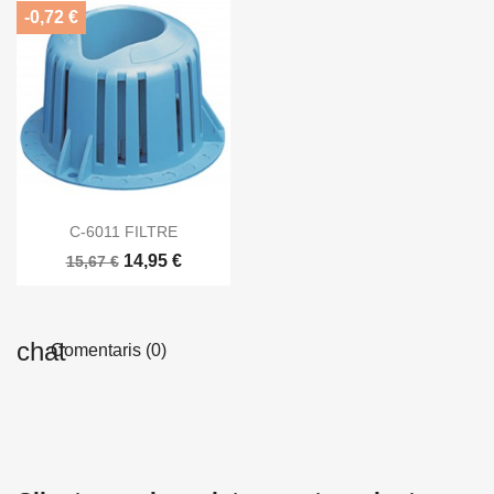
-0,72 €

Vista ràpida
C-6011 FILTRE
14,95 €
15,67 €
Comentaris (0)