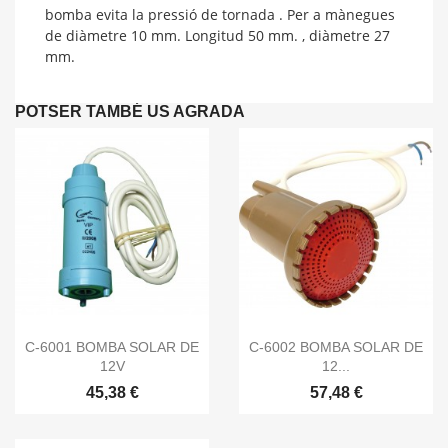
bomba evita la pressió de tornada . Per a mànegues
de diàmetre 10 mm. Longitud 50 mm. , diàmetre 27
mm.
POTSER TAMBÉ US AGRADA


Vista ràpida
Vista ràpida
C-6001 BOMBA SOLAR DE
C-6002 BOMBA SOLAR DE
12V
12...
45,38 €
57,48 €