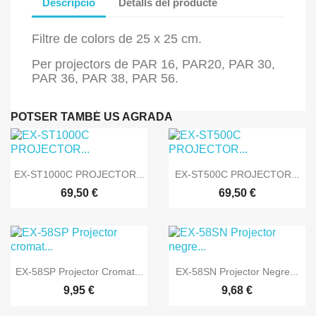
Descripció
Detalls del producte
Filtre de colors de 25 x 25 cm.
Per projectors de PAR 16, PAR20, PAR 30,
PAR 36, PAR 38, PAR 56.
POTSER TAMBÉ US AGRADA


Vista ràpida
Vista ràpida
EX-ST1000C PROJECTOR...
EX-ST500C PROJECTOR...
69,50 €
69,50 €


Vista ràpida
Vista ràpida
EX-58SP Projector Cromat...
EX-58SN Projector Negre...
9,95 €
9,68 €