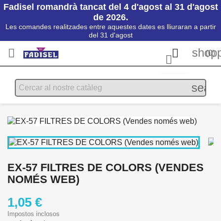
Fadisel romandrà tancat del 4 d'agost al 31 d'agost
de 2026.
Les comandes realitzades entre aquestes dates es lliuraran a partir
del 31 d'agost
shopp


(0)

searc
EX-57 FILTRES DE COLORS (VENDES
NOMÉS WEB)
1,05 €
Impostos inclosos