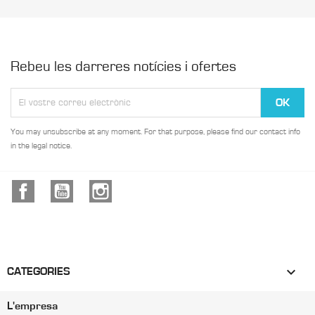
Rebeu les darreres notícies i ofertes
You may unsubscribe at any moment. For that purpose, please find our contact info
in the legal notice.
Facebook
YouTube
Instagram

CATEGORIES
L'empresa