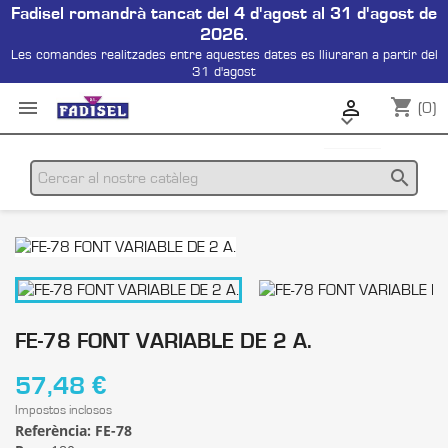
Fadisel romandrà tancat del 4 d'agost al 31 d'agost de
2026.
Les comandes realitzades entre aquestes dates es lliuraran a partir del
31 d'agost
shopping_cart


(0)

search
FE-78 FONT VARIABLE DE 2 A.
57,48 €
Impostos inclosos
Referència:
FE-78