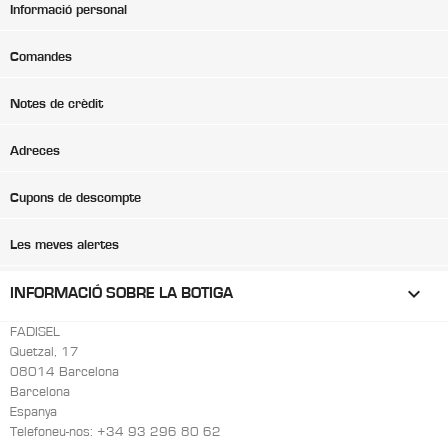
Informació personal
Comandes
Notes de crèdit
Adreces
Cupons de descompte
Les meves alertes
keyboard_arrow_down
INFORMACIÓ SOBRE LA BOTIGA
FADISEL
Quetzal, 17
08014 Barcelona
Barcelona
Espanya
Telefoneu-nos:
+34 93 296 80 62