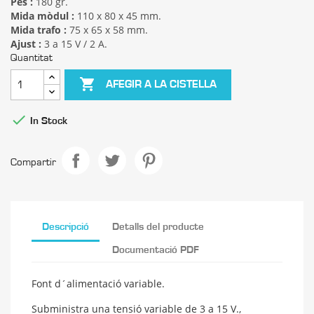
Pes :
180 gr.
Mida mòdul :
110 x 80 x 45 mm.
Mida trafo :
75 x 65 x 58 mm.
Ajust :
3 a 15 V / 2 A.
Quantitat

AFEGIR A LA CISTELLA

In Stock
Compartir
Descripció
Detalls del producte
Documentació PDF
Font d´alimentació variable.
Subministra una tensió variable de 3 a 15 V.,