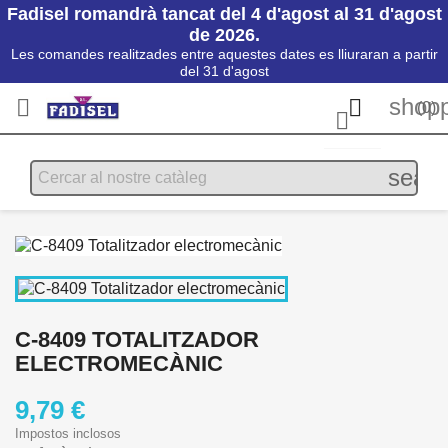
Fadisel romandrà tancat del 4 d'agost al 31 d'agost
de 2026.
Les comandes realitzades entre aquestes dates es lliuraran a partir
del 31 d'agost
shopp


(0)

searc
C-8409 TOTALITZADOR
ELECTROMECÀNIC
9,79 €
Impostos inclosos