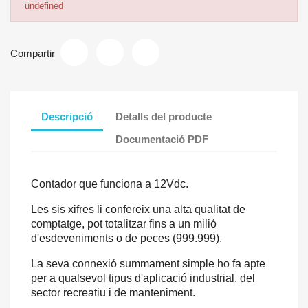
undefined
Compartir
Descripció
Detalls del producte
Documentació PDF
C
ontador
que funciona
a
12Vdc
.
Les sis
xifres
li
confereix una
alta qualitat de
comptatge
,
pot
totalitzar
fins a un
milió
d'esdeveniments o
de peces
(
999.999
)
.
La seva
connexió
summament
simple
ho fa
apte
per a qualsevol
tipus
d'aplicació industrial,
del
sector
recreatiu
i
de manteniment.