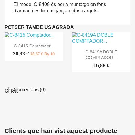
El model
C
-
8409
és
per a muntatge
en fons
d'armari
i
es fixa
mitjançant dos
cargols.
POTSER TAMBÉ US AGRADA

Vista ràpida
C-8415 Comptador...

Vista ràpida
C-8419A DOBLE
20,33 €
18,37 € By 10
COMPTADOR...
16,88 €
Comentaris (0)
Clients que han vist aquest producte