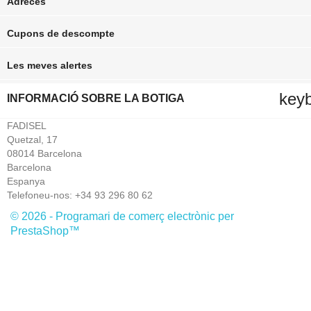
Adreces
Cupons de descompte
Les meves alertes
key
INFORMACIÓ SOBRE LA BOTIGA
FADISEL
Quetzal, 17
08014 Barcelona
Barcelona
Espanya
Telefoneu-nos:
+34 93 296 80 62
© 2026 - Programari de comerç electrònic per
PrestaShop™