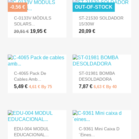
-0,56 €
OUT-OF-STOCK
C-0133V MÒDULS
ST-21530 SOLDADOR
SOLARS...
15/30W
19,95 €
20,09 €
20,51 €
C-4065 Pack De
ST-01981 BOMBA
Cables Amb...
DESOLDADORA
5,49 €
7,87 €
4,61 € By 75
6,63 € By 40
EDU-004 MODUL
C-9361 Mini Caixa D
EDUCACIONAL...
´eines...