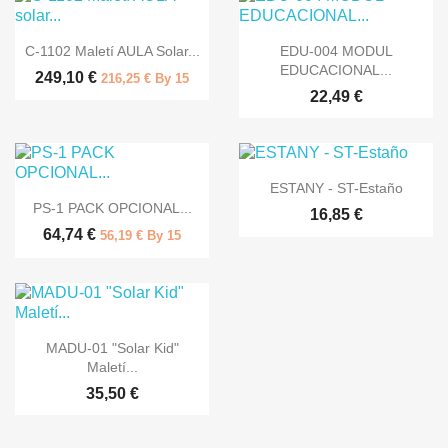


Vista ràpida
Vista ràpida
C-1102 Maletí AULA Solar...
EDU-004 MODUL
EDUCACIONAL...
249,10 €
216,25 € By 15
22,49 €

Vista ràpida
ESTANY - ST-Estaño

Vista ràpida
PS-1 PACK OPCIONAL...
16,85 €
64,74 €
56,19 € By 15

Vista ràpida
MADU-01 "Solar Kid"
Maletí...
35,50 €