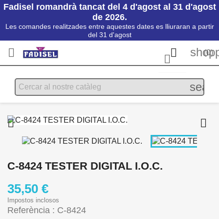
Fadisel romandrà tancat del 4 d'agost al 31 d'agost
de 2026.
Les comandes realitzades entre aquestes dates es lliuraran a partir
del 31 d'agost
shopp


(0)

searc


C-8424 TESTER DIGITAL I.O.C.
35,50 €
Impostos inclosos
Referència : C-8424