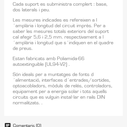
Cada suport es subministra complert : base,
dos laterals i peu.
Les mesures indicades es refereixen a l
´amplària i longitud del circuit imprès. Per a
saber les mesures totals exteriors del suport
cal afegir 5,6 i 2,5 mm. respectivament a l
´amplària i longitud que s´indiquen en el quadre
de preus.
Estan fabricats amb Poliamida-66
autoextinguible (UL94-V2) .
Són ideals per a muntatges de fonts d
´alimentació, interfaces d´entrades/sortides,
optoacobladors, mòduls de relés, controladors,
equipament per a energia solar i tots aquells
circuits que es vulguin instal·lar en rails DIN
normalitzats. .
Comentaris (0)