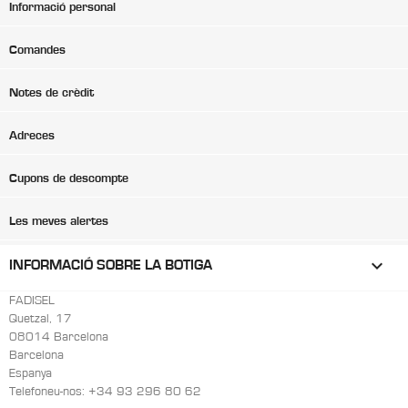
Informació personal
Comandes
Notes de crèdit
Adreces
Cupons de descompte
Les meves alertes
keyboard_arrow_down
INFORMACIÓ SOBRE LA BOTIGA
FADISEL
Quetzal, 17
08014 Barcelona
Barcelona
Espanya
Telefoneu-nos:
+34 93 296 80 62