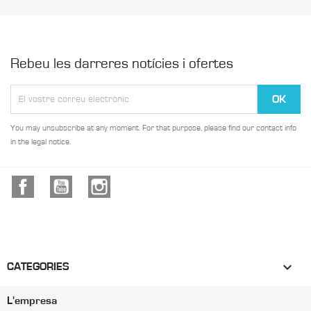
Rebeu les darreres notícies i ofertes
You may unsubscribe at any moment. For that purpose, please find our contact info
in the legal notice.
Facebook
YouTube
Instagram

CATEGORIES
L'empresa