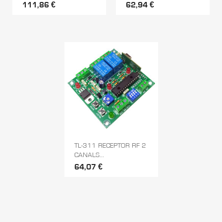
111,86 €
62,94 €
TL-311 RECEPTOR RF 2
CANALS...
64,07 €