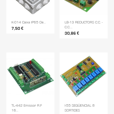
K-014 Caixa IP65 De...
LB-13 REDUCTORS C.C. -
C.C....
7,50 €
30,86 €
TL-442 Emissor R.F
I-55 SEQÜENCIAL 8
16...
SORTIDES