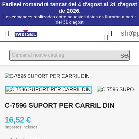
Fadisel romandrà tancat del 4 d'agost al 31 d'agost
de 2026.
Les comandes realitzades entre aquestes dates es lliuraran a partir
del 31 d'agost
shopp


(0)

searc
C-7596 SUPORT PER CARRIL DIN
16,52 €
Impostos inclosos