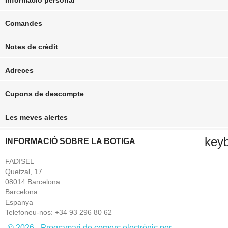
Comandes
Notes de crèdit
Adreces
Cupons de descompte
Les meves alertes
key
INFORMACIÓ SOBRE LA BOTIGA
FADISEL
Quetzal, 17
08014 Barcelona
Barcelona
Espanya
Telefoneu-nos:
+34 93 296 80 62
© 2026 - Programari de comerç electrònic per