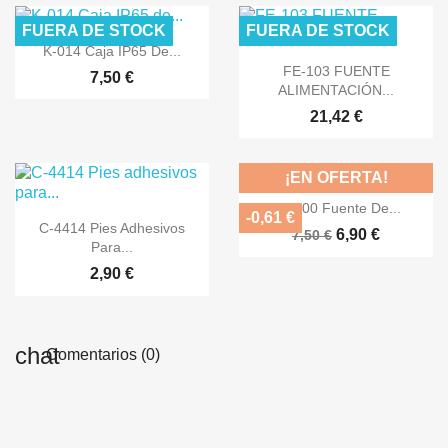
FUERA DE STOCK
FUERA DE STOCK

Vista rápida
K-014 Caja IP65 De...

Vista rápida
FE-103 FUENTE
7,50 €
ALIMENTACIÓN...
21,42 €
¡EN OFERTA!

Vista rápida
FE-300 Fuente De...
-0,61 €

Vista rápida
C-4414 Pies Adhesivos
6,90 €
7,50 €
Para...
2,90 €
Comentarios (0)