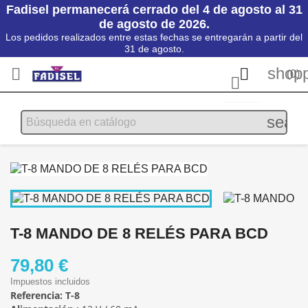
Fadisel permanecerá cerrado del 4 de agosto al 31
de agosto de 2026.
Los pedidos realizados entre estas fechas se entregarán a partir del
31 de agosto.
shopp


(0)

searc
T-8 MANDO DE 8 RELÉS PARA BCD
79,80 €
Impuestos incluidos
Referencia:
T-8