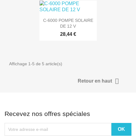

Aperçu rapide
C-6000 POMPE SOLAIRE
DE 12 V
28,44 €
Affichage 1-5 de 5 article(s)

Retour en haut
Recevez nos offres spéciales