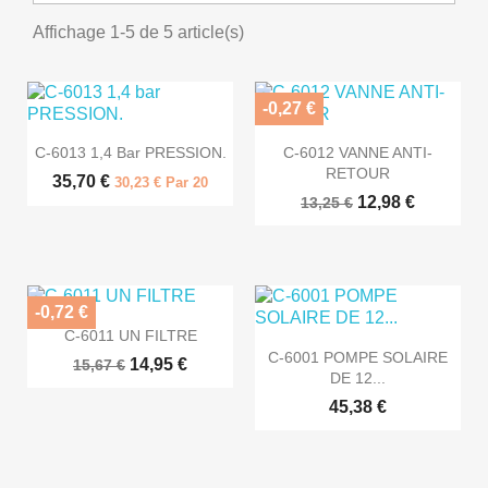
Affichage 1-5 de 5 article(s)
-0,27 €


Aperçu rapide
Aperçu rapide
C-6013 1,4 Bar PRESSION.
C-6012 VANNE ANTI-
RETOUR
35,70 €
30,23 € Par 20
12,98 €
13,25 €
-0,72 €

Aperçu rapide
C-6011 UN FILTRE

Aperçu rapide
C-6001 POMPE SOLAIRE
14,95 €
15,67 €
DE 12...
45,38 €