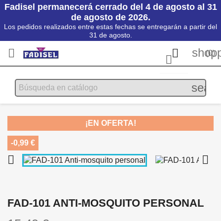
Fadisel permanecerá cerrado del 4 de agosto al 31
de agosto de 2026.
Los pedidos realizados entre estas fechas se entregarán a partir del
31 de agosto.
shopp


(0)

searc
¡EN OFERTA!
-0,99 €


FAD-101 ANTI-MOSQUITO PERSONAL