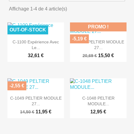
Affichage 1-4 de 4 article(s)
PROMO !
OUT-OF-STOCK
-5,19 €


Aperçu rapide
Aperçu rapide
C-1100 Expérience Avec
C-1050 PELTIER MODULE
Le...
27...
32,61 €
15,50 €
20,69 €
-2,55 €


Aperçu rapide
Aperçu rapide
C-1049 PELTIER MODULE
C-1048 PELTIER
27...
MODULE...
11,95 €
12,95 €
14,50 €