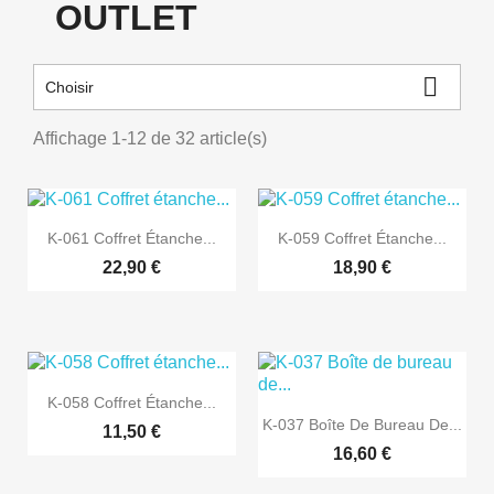
OUTLET

Choisir
Affichage 1-12 de 32 article(s)


Aperçu rapide
Aperçu rapide
K-061 Coffret Étanche...
K-059 Coffret Étanche...
22,90 €
18,90 €

Aperçu rapide
K-058 Coffret Étanche...

Aperçu rapide
K-037 Boîte De Bureau De...
11,50 €
16,60 €