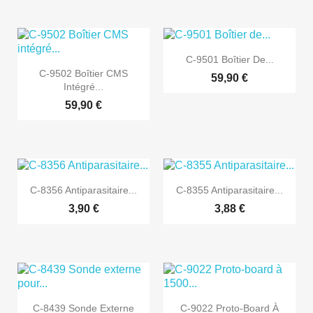

Aperçu rapide
C-9501 Boîtier De...

Aperçu rapide
C-9502 Boîtier CMS
59,90 €
Intégré...
59,90 €


Aperçu rapide
Aperçu rapide
C-8356 Antiparasitaire...
C-8355 Antiparasitaire...
3,90 €
3,88 €


Aperçu rapide
Aperçu rapide
C-8439 Sonde Externe
C-9022 Proto-Board À