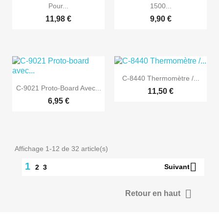
Pour...
1500...
11,98 €
9,90 €

Aperçu rapide
C-8440 Thermomètre /...

Aperçu rapide
C-9021 Proto-Board Avec...
11,50 €
6,95 €
Affichage 1-12 de 32 article(s)

1
Suivant
2
3

Retour en haut