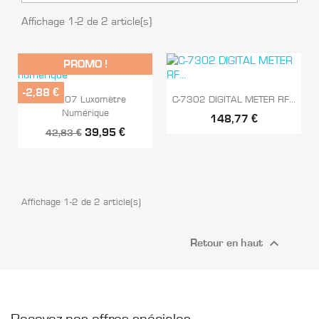
Affichage 1-2 de 2 article(s)
PROMO !
-2,88 €


Aperçu rapide
Aperçu rapide
C-7307 Luxomètre
C-7302 DIGITAL METER RF...
Numérique
148,77 €
39,95 €
42,83 €
Affichage 1-2 de 2 article(s)

Retour en haut