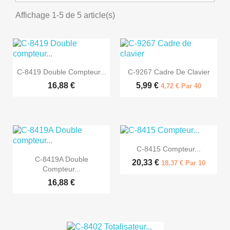
Affichage 1-5 de 5 article(s)


Aperçu rapide
Aperçu rapide
C-8419 Double Compteur...
C-9267 Cadre De Clavier
16,88 €
5,99 €
4,72 € Par 40

Aperçu rapide
C-8415 Compteur...

Aperçu rapide
C-8419A Double
20,33 €
18,37 € Par 10
Compteur...
16,88 €