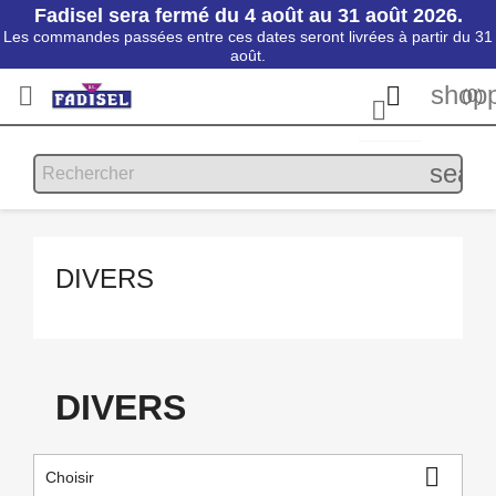
Fadisel sera fermé du 4 août au 31 août 2026.
Les commandes passées entre ces dates seront livrées à partir du 31
août.
shopp


(0)

searc
DIVERS
DIVERS

Choisir