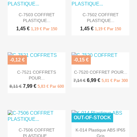


Aperçu rapide
Aperçu rapide
C-7503 COFFRET
C-7502 COFFRET
PLASTIQUE...
PLASTIQUE...
1,45 €
1,45 €
1,19 € Par 150
1,19 € Par 150
-0,12 €
-0,15 €


Aperçu rapide
Aperçu rapide
C-7521 COFFRETS
C-7520 COFFRET POUR...
POUR...
6,99 €
7,14 €
5,01 € Par 300
7,99 €
8,11 €
5,83 € Par 600
OUT-OF-STOCK


Aperçu rapide
Aperçu rapide
C-7506 COFFRET
K-014 Plastique ABS IP65
PLASTIQUE...
Gris