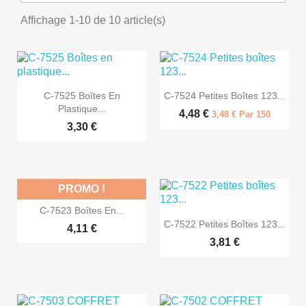
Affichage 1-10 de 10 article(s)


Aperçu rapide
Aperçu rapide
C-7525 Boîtes En
C-7524 Petites Boîtes 123...
Plastique...
4,48 €
3,48 € Par 150
3,30 €
PROMO !

Aperçu rapide
C-7523 Boîtes En...

Aperçu rapide
C-7522 Petites Boîtes 123...
4,11 €
3,81 €