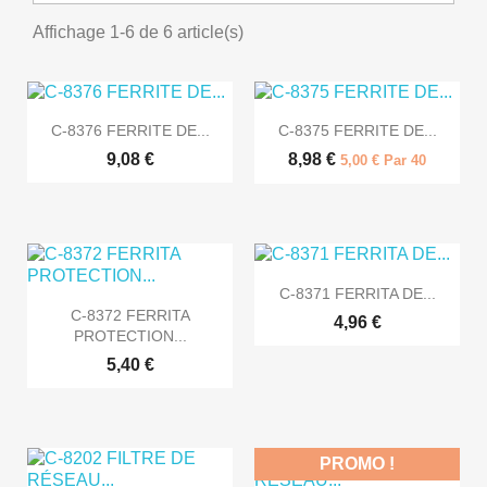
Affichage 1-6 de 6 article(s)


Aperçu rapide
Aperçu rapide
C-8376 FERRITE DE...
C-8375 FERRITE DE...
9,08 €
8,98 €
5,00 € Par 40

Aperçu rapide
C-8371 FERRITA DE...

Aperçu rapide
C-8372 FERRITA
4,96 €
PROTECTION...
5,40 €
PROMO !