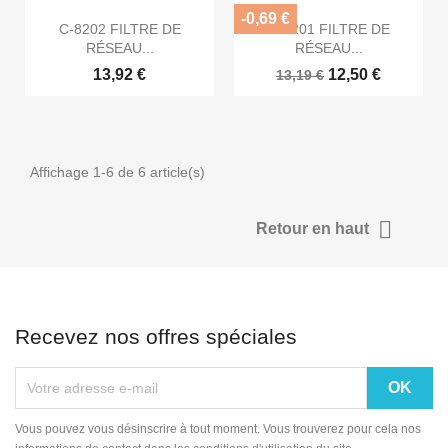
-0,69 €


Aperçu rapide
Aperçu rapide
C-8202 FILTRE DE
C-8201 FILTRE DE
RÉSEAU...
RÉSEAU...
13,92 €
12,50 €
13,19 €
Affichage 1-6 de 6 article(s)

Retour en haut
Recevez nos offres spéciales
Vous pouvez vous désinscrire à tout moment. Vous trouverez pour cela nos