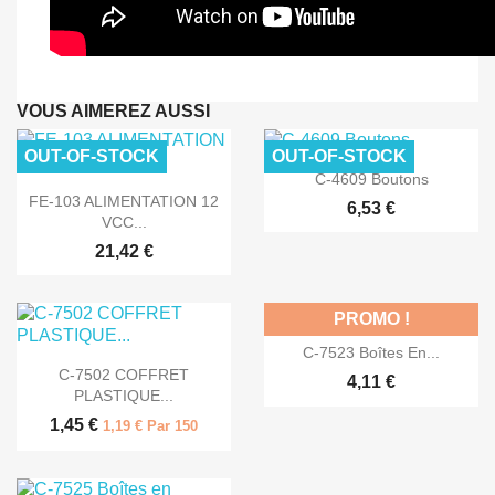
VOUS AIMEREZ AUSSI
OUT-OF-STOCK
OUT-OF-STOCK

Aperçu rapide
C-4609 Boutons

Aperçu rapide
FE-103 ALIMENTATION 12
6,53 €
VCC...
21,42 €
PROMO !

Aperçu rapide
C-7523 Boîtes En...

Aperçu rapide
C-7502 COFFRET
4,11 €
PLASTIQUE...
1,45 €
1,19 € Par 150