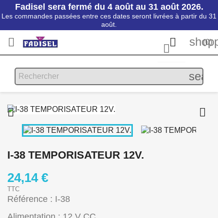
Fadisel sera fermé du 4 août au 31 août 2026.
Les commandes passées entre ces dates seront livrées à partir du 31
août.
shopp


(0)

searc


I-38 TEMPORISATEUR 12V.
24,14 €
TTC
Référence : I-38
Alimentation : 12 V CC