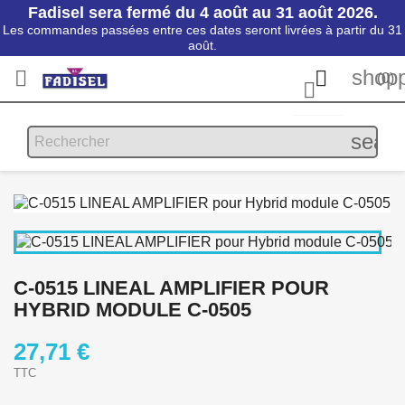
Fadisel sera fermé du 4 août au 31 août 2026.
Les commandes passées entre ces dates seront livrées à partir du 31
août.
shopp


(0)

searc
C-0515 LINEAL AMPLIFIER POUR
HYBRID MODULE C-0505
27,71 €
TTC