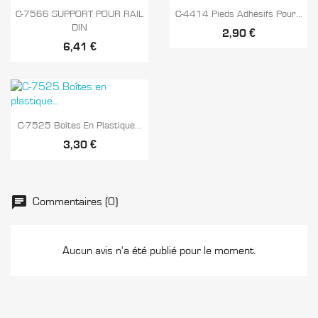


Aperçu rapide
Aperçu rapide
C-7566 SUPPORT POUR RAIL
C-4414 Pieds Adhésifs Pour...
DIN
2,90 €
6,41 €

Aperçu rapide
C-7525 Boîtes En Plastique...
3,30 €
Commentaires (0)
Aucun avis n'a été publié pour le moment.