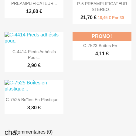

Aperçu rapide
PREAMPLIFICATEUR...
P-5 PREAMPLIFICATEUR
STEREO...
12,60 €
21,70 €
18,45 € Par 30
PROMO !

Aperçu rapide
C-7523 Boîtes En...

Aperçu rapide
C-4414 Pieds Adhésifs
4,11 €
Pour...
2,90 €

Aperçu rapide
C-7525 Boîtes En Plastique...
3,30 €
Commentaires (0)