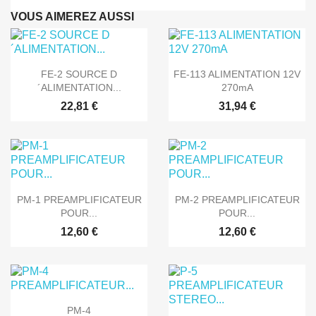
VOUS AIMEREZ AUSSI


Aperçu rapide
Aperçu rapide
FE-2 SOURCE D
FE-113 ALIMENTATION 12V
´ALIMENTATION...
270mA
22,81 €
31,94 €


Aperçu rapide
Aperçu rapide
PM-1 PREAMPLIFICATEUR
PM-2 PREAMPLIFICATEUR
POUR...
POUR...
12,60 €
12,60 €

Aperçu rapide
PM-4